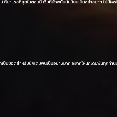
่มาแรงที่สุดในตอนนี้ เว็บที่นักพนันนั้นนิยมเป็นอย่างมาก ไม่มีใครไม
่าเป็นข้อดีสำหรับนักเดิมพันเป็นอย่างมาก อยากให้นักเดิมพันทุกท่า