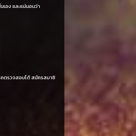
นั้นเอง และแน่นอนว่า
มารถตรวจสอบได้ สมัครสมาชิ