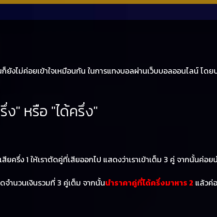
าบางคนก็ยังไม่ค่อยเข้าใจเหมือนกัน ในการแทงบอลผ่านเว็บบอลออนไลน์ โ
ง" หรือ "ได้ครึ่ง"
3 เสียครึ่ง 1 ให้เราตัดคู่ที่เสียออกไป แสดงว่าเราเข้าเต็ม 3 คู่ จากนั้นค
คิดจำนวนเงินรวมที่ 3 คู่เต็ม จากนั้น
นำราคาคู่ที่ได้ครึ่งมาหาร 2
แล้วค่อ