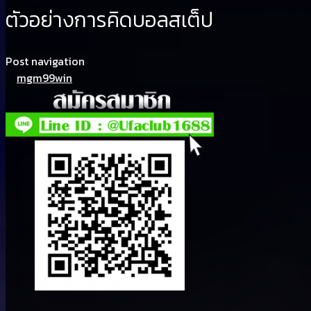
ตัวอย่างการคิดบอลสเต็ป
Post navigation
mgm99win