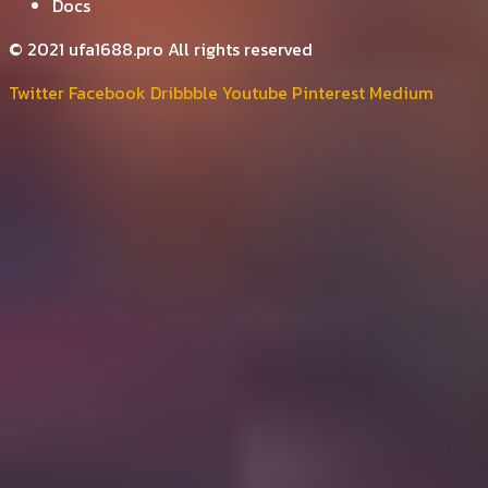
Docs
© 2021 ufa1688.pro All rights reserved
Twitter
Facebook
Dribbble
Youtube
Pinterest
Medium