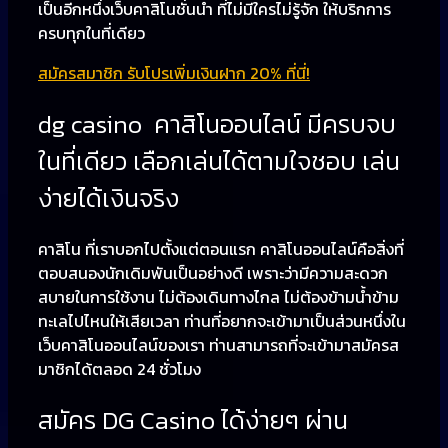
เป็นอีกหนึ่งเว็บคาสิโนชั่นนำ ที่ไม่มีใครไม่รู้จัก ให้บริกการ
ครบทุกในที่เดียว
สมัครสมาชิก รับโปรเพิ่มเงินฝาก 20% ที่นี่!
dg casino คาสิโนออนไลน์ มีครบจบ
ในที่เดียว เลือกเล่นได้ตามใจชอบ เล่น
ง่ายได้เงินจริง
คาสิโน ที่เราบอกไปตั้งแต่ตอนแรก คาสิโนออนไลน์คือสิ่งที่
ตอบสนองนักเดิมพันเป็นอย่างดี เพราะว่ามีความสะดวก
สบายในการใช้งาน ไม่ต้องเดินทางไกล ไม่ต้องข้ามน้ำข้าม
ทะเลไปไหนให้เสียเวลา ท่านที่อยากจะเข้ามาเป็นส่วนหนึ่งใน
เว็บคาสิโนออนไลน์ของเรา ท่านสามารถที่จะเข้ามาสมัครส
มาชิกได้ตลอด 24 ชั่วโมง
สมัคร DG Casino ได้ง่ายๆ ผ่าน