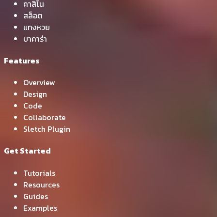
คาสิโน
สล็อต
แทงหวย
บาคาร่า
Features
Overview
Design
Code
Collaborate
Sletch Plugin
Get Started
Tutorials
Resources
Guides
Examples