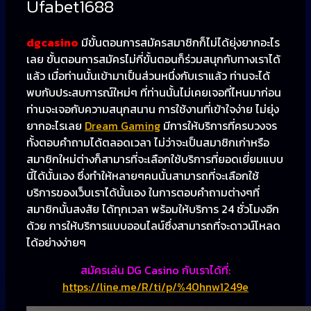
Ufabet1688
dgcasino
มีขั้นตอนการสมัครสมาชิกก็ไม่ได้ยุ่งยากอะไร
เลย ขั้นตอนการสมัครไม่กี่ขั้นตอนก็ร่วมสนุกกับทางเราได้
แล้ว เมื่อท่านนั้นเข้ามาเป็นส่วนหนึ่งกับเราแล้ว ท่านจะได้
พบกับประสบการณ์ใหม่ๆ ที่ท่านนั้นไม่เคยเจอที่ไหนมาก่อน
ท่านจะเจอกับความสนุกสนาน การใช้งานที่เข้าใจง่าย ไม่ยุ่ง
ยากอะไรเลย
Dream Gaming
มีการให้บริการที่ครบวงจร
ทั้งตอบคำถามได้ตลอดเวลา ไม่ว่าจะเป็นสมาชิกเก่าหรือ
สมาชิกใหม่ต่างก็สามารที่จะเลือกใช้บริการที่ยอดเยี่ยมแบบ
นี้ได้นั้นเอง ซึ่งทำให้หลายๆคนนั้นสามารถที่จะเลือกใช้
บริการของเว็บเราได้นั้นเอง ในการตอบคำถามต่างๆที่
สมาชิกนั้นสงสัย ได้ทุกเวลา พร้อมให้บริการ 24 ชั่วโมงอีก
ด้วย การให้บริการแบบออนไลน์ซึ่งสามารถที่จะดาวน์โหลด
ได้อย่างง่ายๆ
สมัครเล่น DG Casino กับเราได้ที่:
https://line.me/R/ti/p/%40hnw1249e