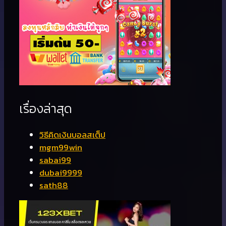
เรื่องล่าสุด
วิธีคิดเงินบอลสเต็ป
mgm99win
sabai99
dubai9999
sath88