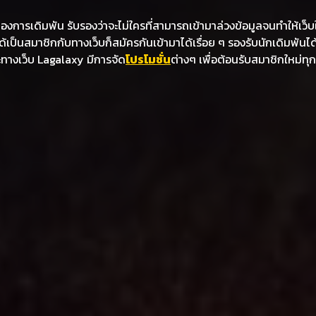
รเดิมพัน รับรองว่าจะไม่ใครที่สามารถเข้ามาล่วงข้อมูลจนทำให้เว็บใช้งา
ด้เป็นสมาชิกกับทางเว็บก็สมัครกันเข้ามาได้เรื่อย ๆ รองรับนักเดิมพันไ
ทางเว็บ Lagalaxy มีการจัด
โปรโมชั่น
ต่างๆ เพื่อต้อนรับสมาชิกใหม่ทุ