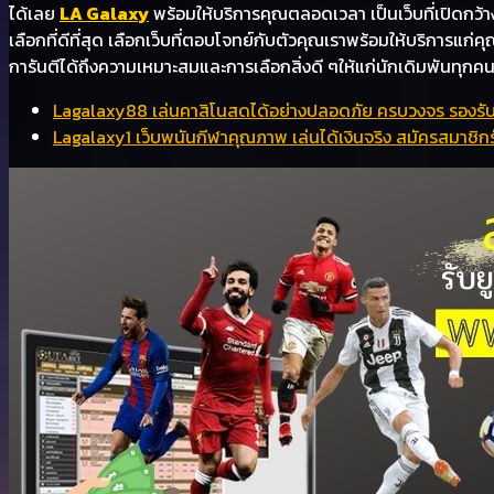
ได้เลย
LA Galaxy
พร้อมให้บริการคุณตลอดเวลา เป็นเว็บที่เปิดกว้างใ
เลือกที่ดีที่สุด เลือกเว็บที่ตอบโจทย์กับตัวคุณเราพร้อมให้บริการแก่
การันตีได้ถึงความเหมาะสมและการเลือกสิ่งดี ๆให้แก่นักเดิมพันทุก
Lagalaxy88 เล่นคาสิโนสดได้อย่างปลอดภัย ครบวงจร รองรับ
Lagalaxy1 เว็บพนันกีฬาคุณภาพ เล่นได้เงินจริง สมัครสมาชิกร