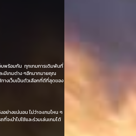
ว็บพร้อมกัน ทุกเกมการเดิมพันที่
และมีเกมต่าง ๆอีกมากมายคุณ
งเว็บเป็นตัวเลือกที่ดีที่สุดของ
ริงอย่างแน่นอน ไม่ว่าจะเกมไหน ๆ
ถที่จะนำไปใช้และร่วมเล่นเกมได้