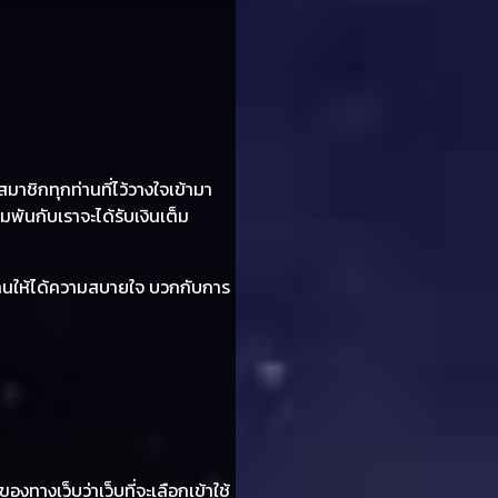
มาชิกทุกท่านที่ไว้วางใจเข้ามา
ิมพันกับเราจะได้รับเงินเต็ม
ท่านให้ได้ความสบายใจ บวกกับการ
งทางเว็บว่าเว็บที่จะเลือกเข้าใช้