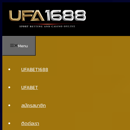
Menu
UFABET1688
UFABET
สมัครสมาชิก
ติดต่อเรา