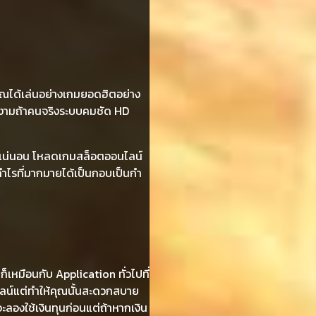
้คุณได้เล่นอย่างเกมยอดฮิตอย่าง
ยงามถ้าคนจริงระบบคมชัด HD
่างแน่นอน โหลดเกมสล็อตออนไลน์
กำไรที่มากมายได้เป็นกอบเป็นกำ
เหมือนกับ Application ทั่วไปที่
ไลน์แต่ทำให้คุณนั้นสะดวกสบาย
จะลองใช้เงินทุนก่อนแต่ถ้าหากเงิน