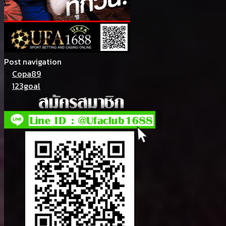
Post navigation
Copa89
123goal