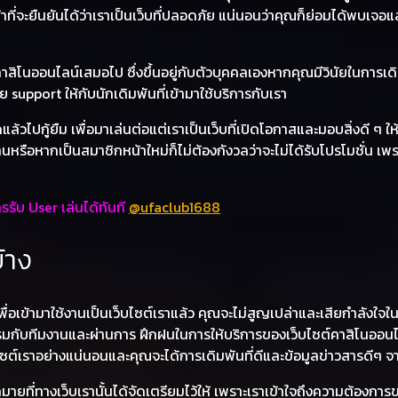
าที่จะยืนยันได้ว่าเราเป็นเว็บที่ปลอดภัย แน่นอนว่าคุณก็ย่อมได้พบเจอแล
ต์คาสิโนออนไลน์เสมอไป ซึ่งขึ้นอยู่กับตัวบุคคลเองหากคุณมีวินัยในการ
ย support ให้กับนักเดิมพันที่เข้ามาใช้บริการกับเรา
ดแล้วไปกู้ยืม เพื่อมาเล่นต่อแต่เราเป็นเว็บที่เปิดโอกาสและมอบสิ่งดี ๆ 
นหรือหากเป็นสมาชิกหน้าใหม่ก็ไม่ต้องกังวลว่าจะไม่ได้รับโปรโมชั่น เ
รรับ User เล่นได้ทันที
@ufaclub1688
้าง
ื่อเข้ามาใช้งานเป็นเว็บไซต์เราแล้ว คุณจะไม่สูญเปล่าและเสียกำลังใจ
บรมกับทีมงานและผ่านการ ฝึกฝนในการให้บริการของเว็บไซต์คาสิโนออนไ
ไซต์เราอย่างแน่นอนและคุณจะได้การเดิมพันที่ดีและข้อมูลข่าวสารดีๆ จ
ายที่ทางเว็บเรานั้นได้จัดเตรียมไว้ให้ เพราะเราเข้าใจถึงความต้องกา