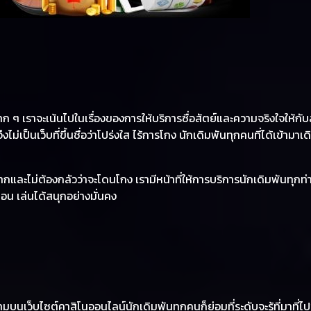
 ๆ เราจะเน้นไปในเรื่องของการให้บริการซื่อสัตย์และความจริงใจให้กับส
ไม่เป็นเว็บที่ขึ้นชื่อว่าโปร่งใส ไร้การโกง นักเดิมพันทุกคนที่ได้เข้ามาเด
กและไม่ต้องกลัวว่าจะโดนโกง เรามีหน้าที่ให้การบริการนักเดิมพันทุก
นอน เล่นได้สนุกอย่างมั่นคง
นเว็บไซต์คาสิโนออนไลน์นักเดิมพันทุกคนก็ย่อมที่ระดับจะรู้ที่มาที่ไปขอ