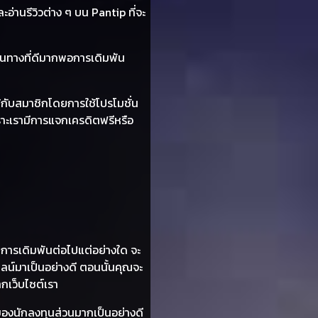
ะอ่านรีวิวต่าง ๆ บน Pantip ที่จะ
เดินทางที่ดีมากพอการเดิมพัน
ให้กับสมาชิกโดยการใช้โปรโมชั่น
พราะเรามีการแจกเครดิตฟรีหรือ
ในการเดิมพันต่อไปแต่อย่างใด จะ
ลน์มาเป็นอย่างดี ตอนนั้นคุณจะ
ากเว็บไซต์เรา
รของนักลงทุนส่วนมากเป็นอย่างดี