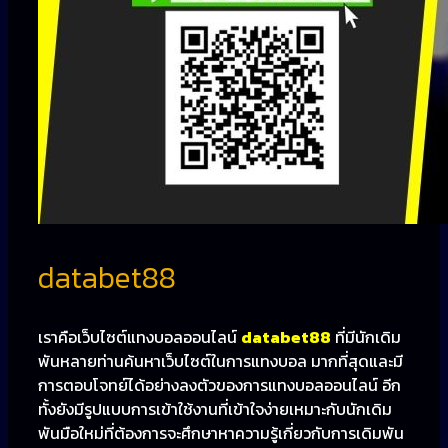
databet88
เราคือเว็บไซต์แทงบอลออนไลน์
databet88
ที่มีนักเดิม
พันหลายท่านค้นหาเว็บไซต์ในการแทงบอล มากที่สุดและมี
การตอบโจทย์ได้อย่างลงตัวของการแทงบอลออนไลน์ อีก
ทั้งยังมีรูปแบบการเข้าใช้งานที่เข้าใจง่ายเหมาะกับนักเดิม
พันมือใหม่ที่ต้องการจะศึกษาหาความรู้เกี่ยวกับการเดิมพัน