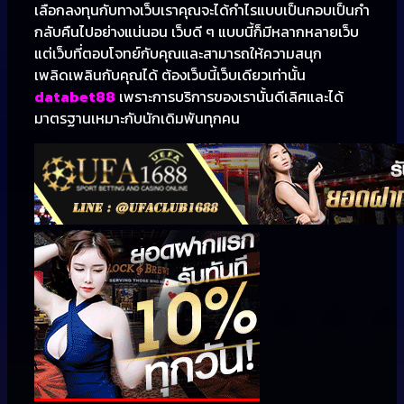
เลือกลงทุนกับทางเว็บเราคุณจะได้กำไรแบบเป็นกอบเป็นกำ
กลับคืนไปอย่างแน่นอน เว็บดี ๆ แบบนี้ก็มีหลากหลายเว็บ
แต่เว็บที่ตอบโจทย์กับคุณและสามารถให้ความสนุก
เพลิดเพลินกับคุณได้ ต้องเว็บนี้เว็บเดียวเท่านั้น
databet88
เพราะการบริการของเรานั้นดีเลิศและได้
มาตรฐานเหมาะกับนักเดิมพันทุกคน