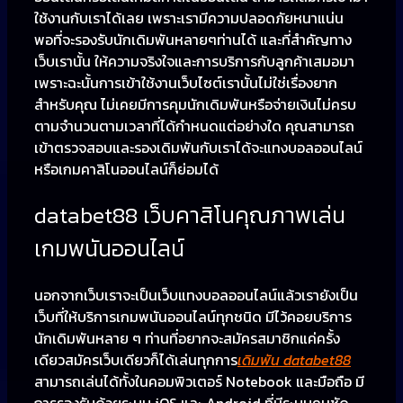
ใช้งานกับเราได้เลย เพราะเรามีความปลอดภัยหนาแน่น
พอที่จะรองรับนักเดิมพันหลายๆท่านได้ และที่สำคัญทาง
เว็บเรานั้น ให้ความจริงใจและการบริการกับลูกค้าเสมอมา
เพราะฉะนั้นการเข้าใช้งานเว็บไซต์เรานั้นไม่ใช่เรื่องยาก
สำหรับคุณ ไม่เคยมีการคุมนักเดิมพันหรือจ่ายเงินไม่ครบ
ตามจำนวนตามเวลาที่ได้กำหนดแต่อย่างใด คุณสามารถ
เข้าตรวจสอบและรองเดิมพันกับเราได้จะแทงบอลออนไลน์
หรือเกมคาสิโนออนไลน์ก็ย่อมได้
databet88 เว็บคาสิโนคุณภาพเล่น
เกมพนันออนไลน์
นอกจากเว็บเราจะเป็นเว็บแทงบอลออนไลน์แล้วเรายังเป็น
เว็บที่ให้บริการเกมพนันออนไลน์ทุกชนิด มีไว้คอยบริการ
นักเดิมพันหลาย ๆ ท่านที่อยากจะสมัครสมาชิกแค่ครั้ง
เดียวสมัครเว็บเดียวก็ได้เล่นทุกการ
เดิมพัน databet88
สามารถเล่นได้ทั้งในคอมพิวเตอร์ Notebook และมือถือ มี
การรองรับด้วยระบบ iOS และ Android ที่มีระบบคมชัด