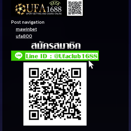
Post navigation
mawinbet
ufa800