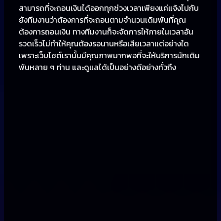
สามารถที่จะถอนเงินได้ออกทุกช่วงเวลาเพียงแค่แจ้งไปกับ
ยังทีมงานว่าต้องการที่จะถอนตามจำนวนเดิมพันที่คุณ
ต้องการถอนเงิน ทางทีมงานก็จะจัดการให้ภายในเวลาอัน
รวดเร็วไม่ทำให้คุณต้องรอนานหรือเสียเวลาแต่อย่างใด
เพราะเว็บไซต์เรานั้นมีคุณภาพมากพอที่จะให้บริการนักเดิม
พันหลาย ๆ ท่าน และดูแลได้เป็นอย่างดีอย่างทั่วถึง