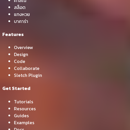
คาสิโน
สล็อต
แทงหวย
บาคาร่า
Features
Overview
Design
Code
Collaborate
Sletch Plugin
Get Started
Tutorials
Resources
Guides
Examples
Docs