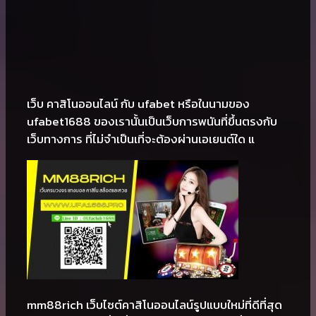
เว็บ คาสิโนออนไลน์ กับ ufabet หรือในนามของ
ufabet1688 ของเรานั้นเป็นเว็บการพนันที่ขึ้นตรงกับ
เว็บทางการ ที่ไม่จำเป็นเที่จะต้องผ่านเอเยนต์ใด แ
mm88rich เว็บไซต์คาสิโนออนไลน์รูปแบบใหม่ที่ดีที่สุด